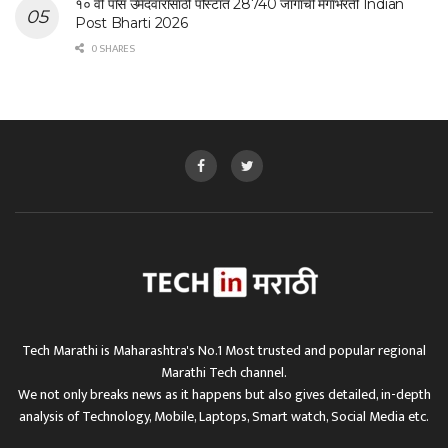
१० वी पास उमेदवारांसाठी पोस्टात 28740 जागांची मेगाभरती Indian
Post Bharti 2026
0 SHARES
Tech Marathi is Maharashtra's No.1 Most trusted and popular regional
Marathi Tech channel.
We not only breaks news as it happens but also gives detailed, in-depth
analysis of Technology, Mobile, Laptops, Smart watch, Social Media etc.