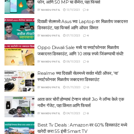
फोन, आणि 50 MP चा कॅमेरा, पहा फिचर्स
BY
NANDU PATIL
13/11/2023
0
दिवाळी सेलमध्ये Asus च्या Laptop वर मिळतोय जबरदस्त
डिस्काउंट, पहा फिचर्स आणि ऑफर किंमत
BY
NANDU PATIL
07/11/2023
4
Oppo Diwali Sale मध्ये या स्मार्टफोनवर मिळतोय
जबरदस्त डिस्काउंट, आणि 10 लाख रुपये जिंकण्याची संधी!
BY
NANDU PATIL
06/11/2023
0
Realme च्या दिवाळी सेलमध्ये सर्वात मोठी ऑफर, ‘या’
स्मार्टफोनवर मिळतोय जबरदस्त डिस्काउंट
BY
NANDU PATIL
05/11/2023
0
आता कार चोरी होण्याचं टेन्शन संपलं! Jio ने लॉन्च केले एक
नवीन गॅजेट, पहा किंमत आणि फिचर्स
BY
NANDU PATIL
04/11/2023
0
Best Tv Deals : Amazon वर 60% डिस्काउंट मध्ये
खरेदी करा 55 इंची Smart TV