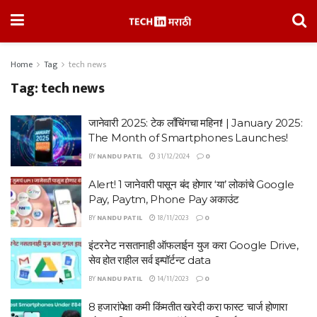
Home
Tag
tech news
Tag:
tech news
जानेवारी 2025: टेक लाँचिंगचा महिना! | January 2025:
The Month of Smartphones Launches!
BY
NANDU PATIL
31/12/2024
0
Alert! 1 जानेवारी पासून बंद होणार ‘या’ लोकांचे Google
Pay, Paytm, Phone Pay अकाउंट
BY
NANDU PATIL
18/11/2023
0
इंटरनेट नसतानाही ऑफलाईन युज करा Google Drive,
सेव होत राहील सर्व इम्पॉर्टन्ट data
BY
NANDU PATIL
14/11/2023
0
8 हजारांपेक्षा कमी किंमतीत खरेदी करा फास्ट चार्ज होणारा