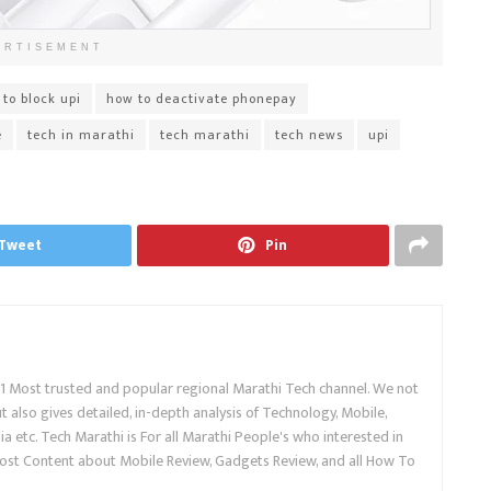
ERTISEMENT
to block upi
how to deactivate phonepay
e
tech in marathi
tech marathi
tech news
upi
Tweet
Pin
.1 Most trusted and popular regional Marathi Tech channel. We not
 also gives detailed, in-depth analysis of Technology, Mobile,
a etc. Tech Marathi is For all Marathi People's who interested in
ost Content about Mobile Review, Gadgets Review, and all How To