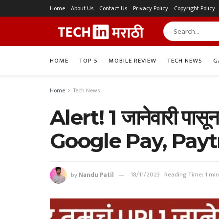
Home
About Us
Contact Us
Privacy Policy
Copyright Policy
HOME
TOP 5
MOBILE REVIEW
TECH NEWS
G
Home
Tech News
Alert! 1 जानेवारी पासून 
Google Pay, Payt
by
Nandu Patil
18/11/2023
Reading Time: 1 min