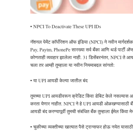
• NPCI To Deactivate These UPI IDs
नॅशनल पेमेंट कॉर्पोरेशन ऑफ इंडिया (NPCI) ने नवीन मार्गदर्
Pay, Paytm, PhonePe सारख्या सर्व बँका आणि थर्ड पार्टी ॲप
कोणताही व्यवहार झालेला नाही. 31 डिसेंबरनंतर, NPCI ते आयड
चला तर आम्ही तुम्हाला या नवीन नियमाबद्दल सांगतो:
• या UPI आयडी केल्या जातील बंद
तुमच्या UPI आयडीवरून क्रेडिट किंवा डेबिट केले नसल्यास आ
करता येणार नाहीत. NPCI ने हे UPI आयडी ओळखण्यासाठी बँका 
आयडी बंद करण्यापूर्वी तुमची संबंधित बँक तुम्हाला ईमेल किंवा मेस
• चुकीच्या व्यक्तीच्या खात्यात पैसे ट्रान्सफर होऊ नयेत यासा