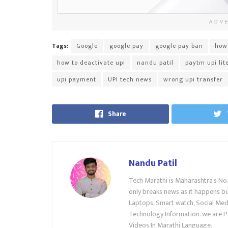
ADV
Tags:
Google
google pay
google pay ban
how 
how to deactivate upi
nandu patil
paytm upi lit
upi payment
UPI tech news
wrong upi transfer
Share
Nandu Patil
Tech Marathi is Maharashtra's No
only breaks news as it happens but
Laptops, Smart watch, Social Medi
Technology Information. we are P
Videos In Marathi Language.