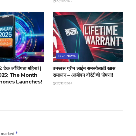
27/01/2025
TECH NEWS
 टेक लाँचिंगचा महिना! |
वनप्लस ग्रीन लाईन समस्येसाठी खास
025: The Month
समाधान – आजीवन वॉरंटीची घोषणा!
hones Launches!
27/12/2024
re marked
*