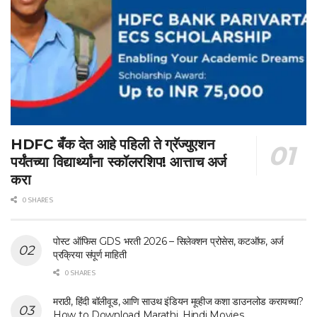
HDFC बँक देत आहे पहिली ते ग्रॅज्युएशन
पर्यंतच्या विद्यार्थ्यांना स्कॉलरशिप! आत्ताच अर्ज
करा
0 SHARES
पोस्ट ऑफिस GDS भरती 2026 – सिलेक्शन प्रोसेस, कटऑफ, अर्ज
प्रक्रिया संपूर्ण माहिती
0 SHARES
मराठी, हिंदी बॉलीवूड, आणि साउथ इंडियन मूव्हीज कशा डाउनलोड करायच्या?
How to Download Marathi, Hindi Movies.