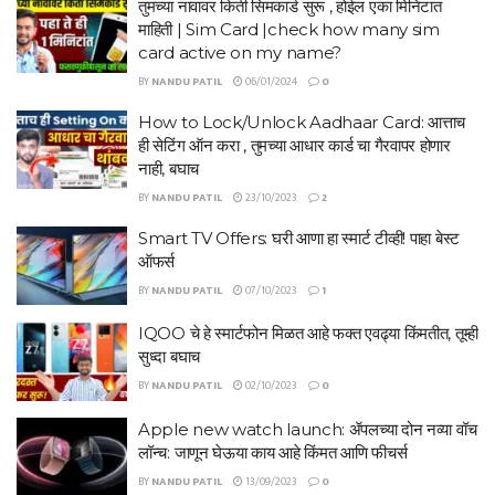
तुमच्या नावावर किती सिमकार्ड सुरू , होईल एका मिनिटात
माहिती | Sim Card |check how many sim
card active on my name?
BY
NANDU PATIL
06/01/2024
0
How to Lock/Unlock Aadhaar Card: आत्ताच
ही सेटिंग ऑन करा , तुमच्या आधार कार्ड चा गैरवापर होणार
नाही, बघाच
BY
NANDU PATIL
23/10/2023
2
Smart TV Offers: घरी आणा हा स्मार्ट टीव्ही! पाहा बेस्ट
ऑफर्स
BY
NANDU PATIL
07/10/2023
1
IQOO चे हे स्मार्टफोन मिळत आहे फक्त एवढ्या किंमतीत, तूम्ही
सुध्दा बघाच
BY
NANDU PATIL
02/10/2023
0
Apple new watch launch: ॲपलच्या दोन नव्या वॉच
लॉन्च: जाणून घेऊया काय आहे किंमत आणि फीचर्स
BY
NANDU PATIL
13/09/2023
0