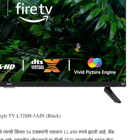
oogle TV L32M8-5AIN (Black)
 त्याची किंमत 54 टक्क्यांनी घसरून 11,490 रुपये झाली आहे. बँक
 आहे. एक्सचेंज ऑफरमध्ये हा टीव्ही 2570 रुपयांपर्यंत स्वस्त होऊ