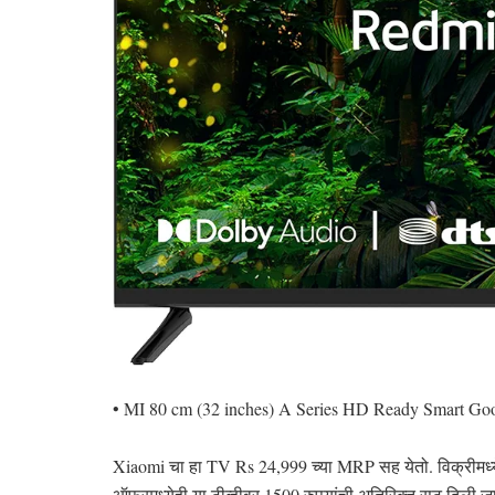
• MI 80 cm (32 inches) A Series HD Ready Smart G
Xiaomi चा हा TV Rs 24,999 च्या MRP सह येतो. विक्रीमध्ये
ऑफरमध्येही या टीव्हीवर 1500 रुपयांची अतिरिक्त सूट दिली जात