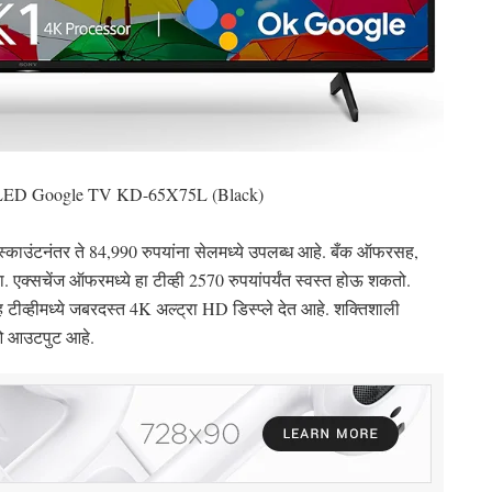
rt LED Google TV KD-65X75L (Black)
्काउंटनंतर ते 84,990 रुपयांना सेलमध्ये उपलब्ध आहे. बँक ऑफरसह,
 एक्सचेंज ऑफरमध्ये हा टीव्ही 2570 रुपयांपर्यंत स्वस्त होऊ शकतो.
 टीव्हीमध्ये जबरदस्त 4K अल्ट्रा HD डिस्प्ले देत आहे. शक्तिशाली
ओ आउटपुट आहे.