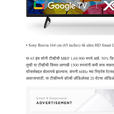
• Sony Bravia 164 cm (65 inches) 4k ultra HD Sma
या 65 इंच सोनी टीव्हीची MRP 1,69,900 रुपये आहे. 50% डिस
तुम्ही या टीव्हीची किंमत आणखी 1500 रुपयांनी कमी करू शकता.
फीचर्सबद्दल बोलायचे झाल्यास, कंपनी 60Hz च्या रिफ्रेश रेटसह
आवाजासाठी, या टीव्हीमध्ये डॉल्बी ऑडिओसह 20 वॅटचा ऑडि