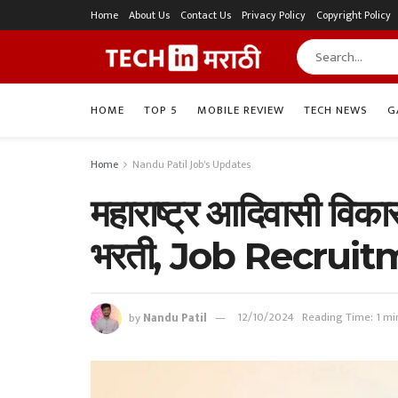
Home
About Us
Contact Us
Privacy Policy
Copyright Policy
HOME
TOP 5
MOBILE REVIEW
TECH NEWS
G
Home
Nandu Patil Job's Updates
महाराष्ट्र आदिवासी विका
भरती, Job Recrui
by
Nandu Patil
12/10/2024
Reading Time: 1 mi