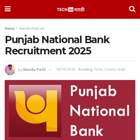
Home
Nandu Patil Job
Punjab National Bank
Recruitment 2025
by
Nandu Patil
10/11/2025
Reading Time: 2 mins read