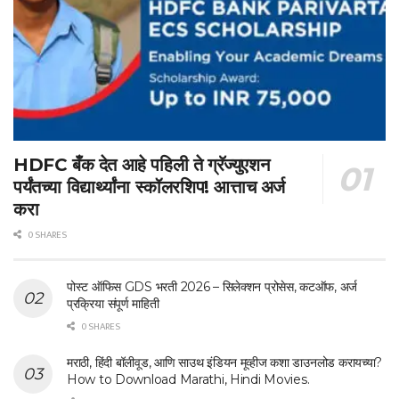
HDFC बँक देत आहे पहिली ते ग्रॅज्युएशन
पर्यंतच्या विद्यार्थ्यांना स्कॉलरशिप! आत्ताच अर्ज
करा
0 SHARES
पोस्ट ऑफिस GDS भरती 2026 – सिलेक्शन प्रोसेस, कटऑफ, अर्ज
प्रक्रिया संपूर्ण माहिती
0 SHARES
मराठी, हिंदी बॉलीवूड, आणि साउथ इंडियन मूव्हीज कशा डाउनलोड करायच्या?
How to Download Marathi, Hindi Movies.