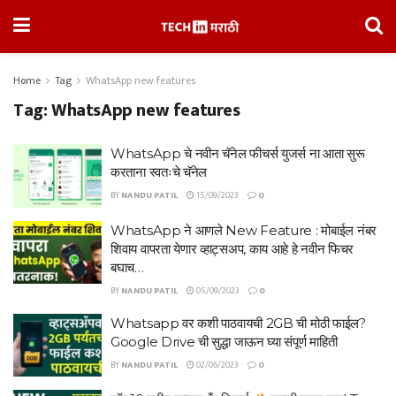
Home
Tag
WhatsApp new features
Tag:
WhatsApp new features
WhatsApp चे नवीन चॅनेल फीचर्स युजर्स ना आता सुरू
करताना स्वतःचे चॅनेल
BY
NANDU PATIL
15/09/2023
0
WhatsApp ने आणले New Feature : मोबाईल नंबर
शिवाय वापरता येणार व्हाट्सअप, काय आहे हे नवीन फिचर
बघाच…
BY
NANDU PATIL
05/09/2023
0
Whatsapp वर कशी पाठवायची 2GB ची मोठी फाईल?
Google Drive ची सुद्धा जाऊन घ्या संपूर्ण माहिती
BY
NANDU PATIL
02/06/2023
0