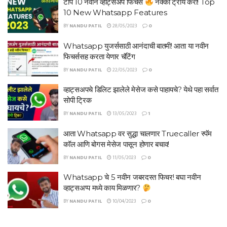
टॉप 10 नवीन व्हाट्सअँप फिचर्स
नक्की ट्राय करा! Top
10 New Whatsapp Features
BY
NANDU PATIL
28/05/2023
0
Whatsapp युजर्ससाठी आनंदाची बातमी! आता या नवीन
फिचर्ससह करता येणार चॅटिंग
BY
NANDU PATIL
22/05/2023
0
व्हाट्सअपचे डिलिट झालेले मेसेज कसे पाहायचे? येथे पहा सर्वात
सोपी ट्रिक
BY
NANDU PATIL
13/05/2023
1
आता Whatsapp वर सुद्धा चालणार Truecaller स्पॅम
कॉल आणि बोगस मेसेज पासून होणार बचाव!
BY
NANDU PATIL
11/05/2023
0
Whatsapp चे 5 नवीन जबरदस्त फिचर! बघा नवीन
व्हाट्सअप्प मध्ये काय मिळणार?
BY
NANDU PATIL
10/04/2023
0