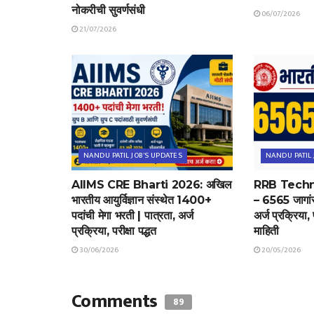
नोकरीची सुवर्णसंधी
06/07/2026
21/07/2026
NANDU PATIL JOB'S UPDATES
NANDU PATIL 
AIIMS CRE Bharti 2026: अखिल
RRB Techn
भारतीय आयुर्विज्ञान संस्थेत 1400+
– 6565 जागांसा
पदांची मेगा भरती | पात्रता, अर्ज
अर्ज प्रक्रिया, प
प्रक्रिया, परीक्षा पद्धत
माहिती
30/06/2026
20/05/2026
Comments
89