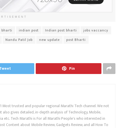
ERTISEMENT
 bharti
indian post
Indian post bharti
jobs vaccancy
Nandu Patil Job
new update
post Bharti
Tweet
Pin
.1 Most trusted and popular regional Marathi Tech channel. We not
 also gives detailed, in-depth analysis of Technology, Mobile,
a etc. Tech Marathi is For all Marathi People's who interested in
ost Content about Mobile Review, Gadgets Review, and all How To