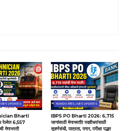
JOB'S UPDATES
NANDU PATIL JOB'S UPDATES
ician Bharti
IBPS PO Bharti 2026: 6,715
रेल्वेत 6,557
जागांसाठी मेगाभरती! पदवीधरांसाठी
ंची मेगाभरती
सुवर्णसंधी, पात्रता, पगार, परीक्षा पद्धत