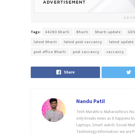
ADV
Tags:
44280 bharti
Bharti
bharti update
GDS
latest bharti
latest post vaccancy
latest update
post office Bharti
post vaccancy
vaccancy
Share
Nandu Patil
Tech Marathi is Maharashtra's No
only breaks news as it happens but
Laptops, Smart watch, Social Medi
Technology Information. we are P