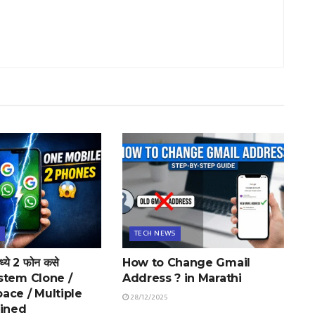
TECH NEWS
्ये 2 फोन कसे
How to Change Gmail
System Clone /
Address ? in Marathi
ace / Multiple
28/12/2025
ained