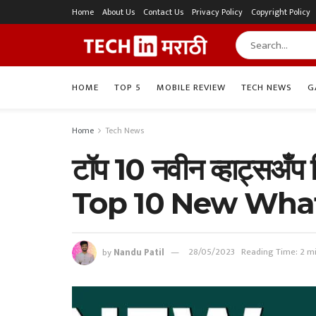
Home
About Us
Contact Us
Privacy Policy
Copyright Policy
HOME
TOP 5
MOBILE REVIEW
TECH NEWS
G
Home
Tech News
टॉप 10 नवीन व्हाट्सअँप
Top 10 New Wha
by
Nandu Patil
28/05/2023
Reading Time: 2 m