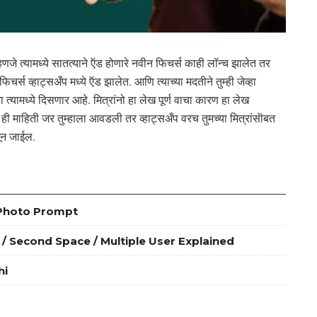
हणजे त्यामध्ये सातत्याने ऍड होणारे नवीन फिचर्स काही लॉन्च झालेत तर
्स व्हाट्सअँप मध्ये ऍड झालेत. आणि त्याच्या मदतीने तुम्ही जेव्हा
 त्यामध्ये दिसणार आहे. मित्रांनो हा लेख पूर्ण वाचा कारण हा लेख
 ही माहिती जर तुम्हाला आवडली तर व्हाट्सअँप वरच तुमच्या मित्रांसॊबत
नून जाईल.
cial Photo Prompt
lone / Second Space / Multiple User Explained
hi