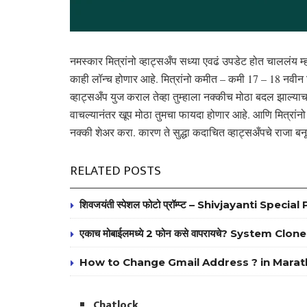
नमस्कार मित्रांनो व्हाट्सअँप सध्या एवढं उपडेट होत चाललंय म्
काही लॉन्च होणार आहे. मित्रांनो कमीत – कमी 17 – 18 नवीन फिचर
व्हाट्सअँप युज कराल तेव्हा तुम्हाला नक्कीच मोठा बदल झाल्याचा
वाचल्यानंतर खूप मोठा तुमचा फायदा होणार आहे. आणि मित्रांनो
नक्की शेअर करा. कारण ते सुद्धा कदाचित व्हाट्सअँपचे राजा ब
RELATED POSTS
शिवजयंती स्पेशल फोटो प्रॉम्प्ट – Shivjayanti Spe
एकाच मोबाईलमध्ये 2 फोन कसे वापरायचे? System C
How to Change Gmail Address ? in Marat
Chatlock