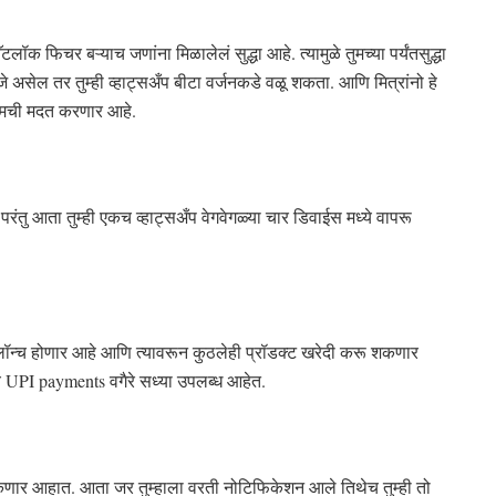
लॉक फिचर बऱ्याच जणांना मिळालेलं सुद्धा आहे. त्यामुळे तुमच्या पर्यंतसुद्धा
असेल तर तुम्ही व्हाट्सअँप बीटा वर्जनकडे वळू शकता. आणि मित्रांनो हे
तुमची मदत करणार आहे.
ंतु आता तुम्ही एकच व्हाट्सअँप वेगवेगळ्या चार डिवाईस मध्ये वापरू
लॉन्च होणार आहे आणि त्यावरून कुठलेही प्रॉडक्ट खरेदी करू शकणार
्ये UPI payments वगैरे सध्या उपलब्ध आहेत.
कणार आहात. आता जर तुम्हाला वरती नोटिफिकेशन आले तिथेच तुम्ही तो