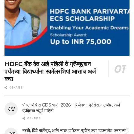
HDFC बँक देत आहे पहिली ते ग्रॅज्युएशन
पर्यंतच्या विद्यार्थ्यांना स्कॉलरशिप! आत्ताच अर्ज
करा
0 SHARES
पोस्ट ऑफिस GDS भरती 2026 – सिलेक्शन प्रोसेस, कटऑफ, अर्ज
प्रक्रिया संपूर्ण माहिती
0 SHARES
मराठी, हिंदी बॉलीवूड, आणि साउथ इंडियन मूव्हीज कशा डाउनलोड करायच्या?