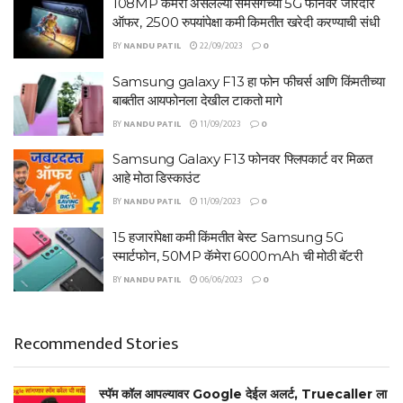
108MP कॅमेरा असलेल्या सॅमसंगच्या 5G फोनवर जोरदार
ऑफर, 2500 रुपयांपेक्षा कमी किमतीत खरेदी करण्याची संधी
BY
NANDU PATIL
22/09/2023
0
Samsung galaxy F13 हा फोन फीचर्स आणि किंमतीच्या
बाबतीत आयफोनला देखील टाकतो मागे
BY
NANDU PATIL
11/09/2023
0
Samsung Galaxy F13 फोनवर फ्लिपकार्ट वर मिळत
आहे मोठा डिस्काउंट
BY
NANDU PATIL
11/09/2023
0
15 हजारांपेक्षा कमी किंमतीत बेस्ट Samsung 5G
स्मार्टफोन, 50MP कॅमेरा 6000mAh ची मोठी बॅटरी
BY
NANDU PATIL
06/06/2023
0
Recommended Stories
स्पॅम कॉल आपल्यावर Google देईल अलर्ट, Truecaller ला