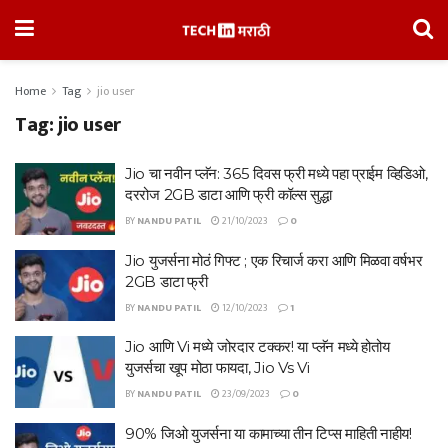
Home
Tag
jio user
Tag:
jio user
Jio चा नवीन प्लॅन: 365 दिवस फ्री मध्ये पहा प्राईम व्हिडिओ,
दररोज 2GB डाटा आणि फ्री कॉल्स सुद्धा
BY
NANDU PATIL
21/10/2023
0
Jio युजर्सना मोठं गिफ्ट ; एक रिचार्ज करा आणि मिळवा वर्षभर
2GB डाटा फ्री
BY
NANDU PATIL
12/10/2023
1
Jio आणि Vi मध्ये जोरदार टक्कर! या प्लॅन मध्ये होतोय
युजर्सचा खूप मोठा फायदा, Jio Vs Vi
BY
NANDU PATIL
23/09/2023
0
90% जिओ युजर्सना या कामाच्या तीन टिप्स माहिती नाहीय!