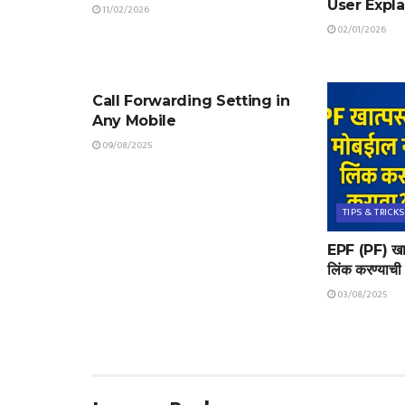
User Expl
11/02/2026
02/01/2026
TIPS & TRICKS
Call Forwarding Setting in
Any Mobile
09/08/2025
TIPS & TRICKS
EPF (PF) खात
लिंक करण्याची स
03/08/2025