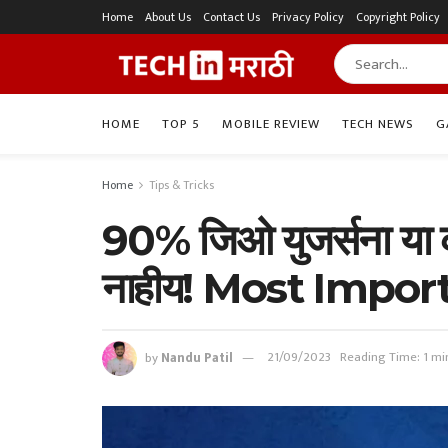
Home
About Us
Contact Us
Privacy Policy
Copyright Policy
HOME
TOP 5
MOBILE REVIEW
TECH NEWS
G
Home
Tips & Tricks
90% जिओ युजर्सना या का
नाहीय! Most Impor
by
Nandu Patil
21/09/2023
Reading Time: 1 mi