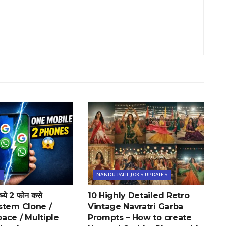
NANDU PATIL JOB'S UPDATES
्ये 2 फोन कसे
10 Highly Detailed Retro
System Clone /
Vintage Navratri Garba
ace / Multiple
Prompts – How to create