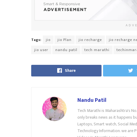
ADV
Tags:
jio
jio Plan
jio recharge
jio recharge n
jio user
nandu patil
tech marathi
techinmar
Share
Nandu Patil
Tech Marathi is Maharashtra's No
only breaks news as it happens but
Laptops, Smart watch, Social Medi
Technology Information. we are P