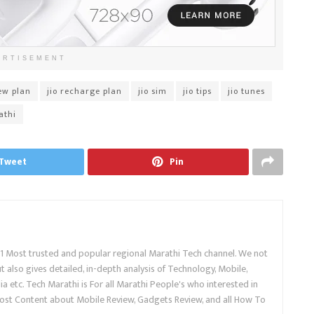
ERTISEMENT
ew plan
jio recharge plan
jio sim
jio tips
jio tunes
athi
Tweet
Pin
.1 Most trusted and popular regional Marathi Tech channel. We not
 also gives detailed, in-depth analysis of Technology, Mobile,
a etc. Tech Marathi is For all Marathi People's who interested in
ost Content about Mobile Review, Gadgets Review, and all How To