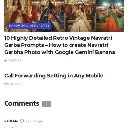
NANDU PATIL JOB'S UPDATES
10 Highly Detailed Retro Vintage Navratri
Garba Prompts – How to create Navratri
Garbha Photo with Google Gemini Banana
16/09/2025
TIPS & TRICKS
Call Forwarding Setting in Any Mobile
09/08/2025
Comments
1
ROHAN
3 years ago