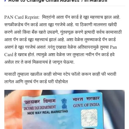
How to Change Gmail Address ? in Marathi
PAN Card Reprint: मित्रांनो आता पॅन कार्ड हे खूप महत्त्वाच झाल आहे.
सगळीकडेच पॅन कार्ड आता खूप गरजेचे आहे. या ठिकाणी मालमत्ता खरेदी
करणे असो किंवा बँक खाते उघडणे, गुंतवणूक करणे इत्यादी सर्वच कामासाठी
आता पॅन कार्ड खूप महत्त्वाचं झालं आहे. अशा वेळेस तुमच्याकडे पॅन कार्ड
असणं हे खूप गरजेचं असतं .परंतु एखाद्या वेळेस अतिवापरामुळे तुमचा Pan
Card हे खराब होतं. त्यामुळे अशा वेळेस जर तुम्हाला नवीन पॅन कार्ड हवे
असेल तर ते कसं मिळवायचं हे जाणून घेऊया.
यासाठी तुम्हाला खालील काही सोप्या स्टेप फॉलो करून काही फी भरावी
लागेल आणि तुमचं पॅन कार्ड घरी पोहोचेल