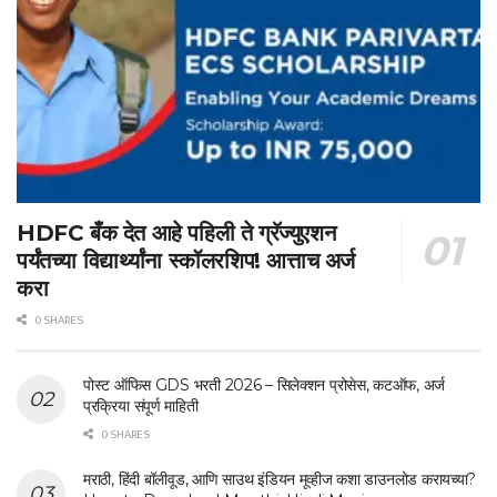
HDFC बँक देत आहे पहिली ते ग्रॅज्युएशन
पर्यंतच्या विद्यार्थ्यांना स्कॉलरशिप! आत्ताच अर्ज
करा
0 SHARES
पोस्ट ऑफिस GDS भरती 2026 – सिलेक्शन प्रोसेस, कटऑफ, अर्ज
प्रक्रिया संपूर्ण माहिती
0 SHARES
मराठी, हिंदी बॉलीवूड, आणि साउथ इंडियन मूव्हीज कशा डाउनलोड करायच्या?