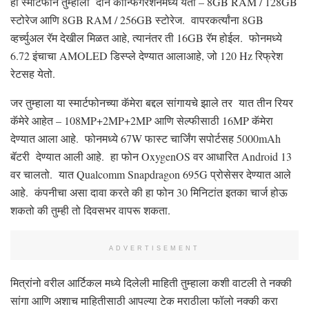
हा स्मार्टफोन तुम्हाला दोन कॉन्फिगरेशनमध्ये येतो – 8GB RAM / 128GB
स्टोरेज आणि 8GB RAM / 256GB स्टोरेज. वापरकर्त्यांना 8GB
व्हर्च्युअल रॅम देखील मिळत आहे, त्यानंतर ती 16GB रॅम होईल. फोनमध्ये
6.72 इंचाचा AMOLED डिस्प्ले देण्यात आलाआहे, जो 120 Hz रिफ्रेश
रेटसह येतो.
जर तुम्हाला या स्मार्टफोनच्या कॅमेरा बद्दल सांगायचे झाले तर यात तीन रियर
कॅमेरे आहेत – 108MP+2MP+2MP आणि सेल्फीसाठी 16MP कॅमेरा
देण्यात आला आहे. फोनमध्ये 67W फास्ट चार्जिंग सपोर्टसह 5000mAh
बॅटरी देण्यात आली आहे. हा फोन OxygenOS वर आधारित Android 13
वर चालतो. यात Qualcomm Snapdragon 695G प्रोसेसर देण्यात आले
आहे. कंपनीचा असा दावा करते की हा फोन 30 मिनिटांत इतका चार्ज होऊ
शकतो की तुम्ही तो दिवसभर वापरू शकता.
ADVERTISEMENT
मित्रांनो वरील आर्टिकल मध्ये दिलेली माहिती तुम्हाला कशी वाटली ते नक्की
सांगा आणि अशाच माहितीसाठी आपल्या टेक मराठीला फॉलो नक्की करा