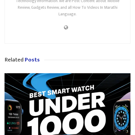
Technology Information. we are Post Content about Mobile
Review, Gadgets Review, and all How To Videos In Marathi
Language.
Related
Posts