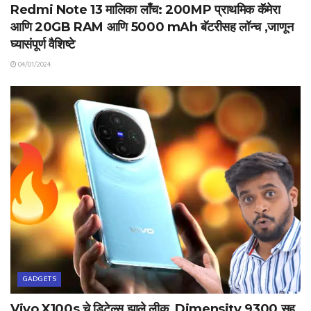
Redmi Note 13 मालिका लाँच: 200MP प्राथमिक कॅमेरा
आणि 20GB RAM आणि 5000 mAh बॅटरीसह लॉन्च ,जाणून
घ्यासंपूर्ण वैशिष्टे
04/01/2024
GADGETS
Vivo X100s चे डिटेल्स झाले लीक, Dimensity 9300 सह