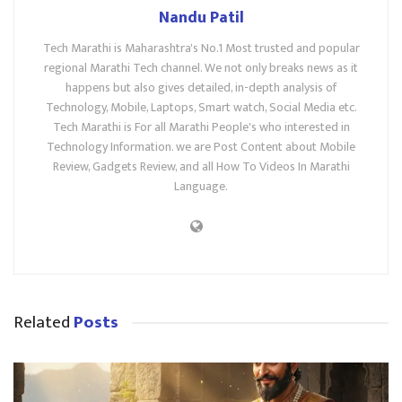
Nandu Patil
Tech Marathi is Maharashtra's No.1 Most trusted and popular
regional Marathi Tech channel. We not only breaks news as it
happens but also gives detailed, in-depth analysis of
Technology, Mobile, Laptops, Smart watch, Social Media etc.
Tech Marathi is For all Marathi People's who interested in
Technology Information. we are Post Content about Mobile
Review, Gadgets Review, and all How To Videos In Marathi
Language.
Related
Posts