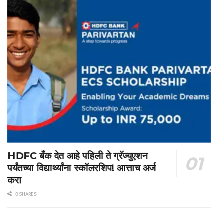
HDFC बँक देत आहे पहिली ते ग्रॅज्युएशन
पर्यंतच्या विद्यार्थ्यांना स्कॉलरशिप! आत्ताच अर्ज
करा
0 SHARES