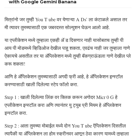
with Google Gemini Banana
मित्रांनो जर तुम्ही You T ube वर येणाऱ्या A Ds’ ला कंटाळले असाल तर
मी त्यावर तुमच्यासाठी एक जबरदस्त सोल्युशन घेऊन आलो आहे.
या एप्लीकेशन मध्ये तुम्हाला एकही ॲ ड दिसणार नाही यासोबतच तुम्ही पी
आय पी मोडमध्ये व्हिडिओज देखील पाहू शकता, एवढंच नाही जर तुम्हाला गाणे
ऐकायचे असतील तर या ॲप्लिकेशन मध्ये तुम्ही बॅकग्राऊंडला गाणे देखील प्ले
करू शकता!
आणि हे ॲप्लिकेशन तुमच्यासाठी अगदी फ्री आहे, हे ॲप्लिकेशन इन्स्टॉल
करण्यासाठी खाली दिलेल्या स्टेप फॉलो करा.
Step 1 : खाली दिलेल्या लिंक वर क्लिक करून अगोदर Micr 0 G हे
एप्लीकेशन इन्स्टॉल करा अणि त्यानंतर यु ट्युब प्री मियम हे ॲप्लिकेशन
इन्स्टॉल करा.
Step 2 : आता तुमच्या मोबाईल मध्ये दोन You T ube ऍप्लिकेशन दिसतील
त्यापैकी या ॲप्लिकेशन ला होम स्क्रीनवर आणून ठेवा कारण यामध्ये तुम्हाला