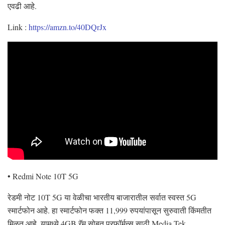
एवढी आहे.
Link :
https://amzn.to/40DQrJx
• Redmi Note 10T 5G
रेडमी नोट 10T 5G या वेळीचा भारतीय बाजारातील सर्वात स्वस्त 5G
स्मार्टफोन आहे. हा स्मार्टफोन फक्त 11,999 रुपयांपासून सुरुवाती किंमतीत
मिळत आहे. यामध्ये 4GB रॅम सोबत परफॉर्मन्स साठी Media Tek