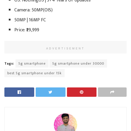
OS: NothingOS | 3+4 Years Of Updates
Camera: 50MP(OIS)
50MP | 16MP FC
Price: ₹29,999
ADVERTISEMENT
Tags:
5g smartphone
5g smartphone under 30000
best 5g smartphone under 15k