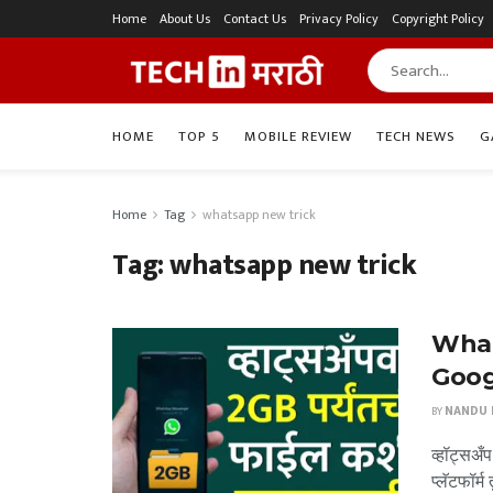
Home
About Us
Contact Us
Privacy Policy
Copyright Policy
HOME
TOP 5
MOBILE REVIEW
TECH NEWS
G
Home
Tag
whatsapp new trick
Tag:
whatsapp new trick
Whats
Google
BY
NANDU P
व्हॉट्सअँप
प्लॅटफॉर्म