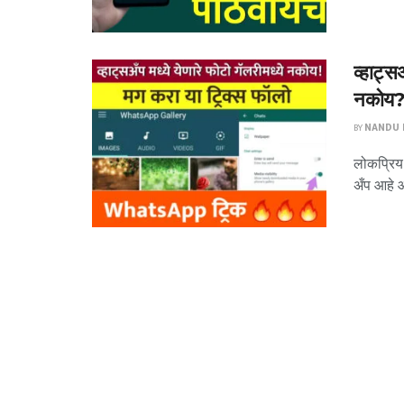
व्हाट्स
नकोय? 
BY
NANDU P
लोकप्रिय 
अँप आहे आण