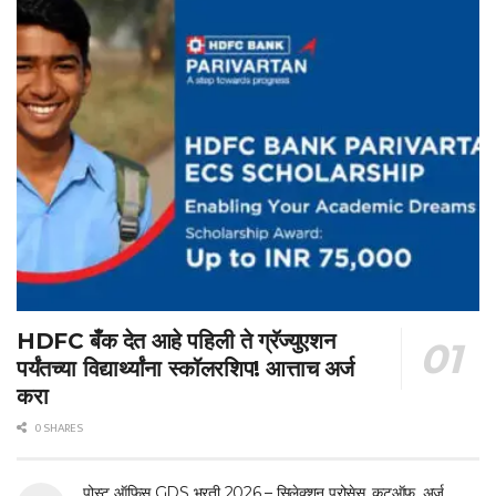
HDFC बँक देत आहे पहिली ते ग्रॅज्युएशन
पर्यंतच्या विद्यार्थ्यांना स्कॉलरशिप! आत्ताच अर्ज
करा
0 SHARES
पोस्ट ऑफिस GDS भरती 2026 – सिलेक्शन प्रोसेस, कटऑफ, अर्ज