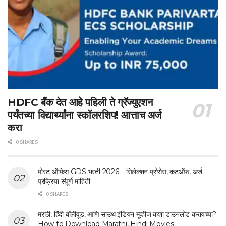
HDFC बँक देत आहे पहिली ते ग्रॅज्युएशन
पर्यंतच्या विद्यार्थ्यांना स्कॉलरशिप! आत्ताच अर्ज
करा
0 SHARES
पोस्ट ऑफिस GDS भरती 2026 – सिलेक्शन प्रोसेस, कटऑफ, अर्ज
प्रक्रिया संपूर्ण माहिती
0 SHARES
मराठी, हिंदी बॉलीवूड, आणि साउथ इंडियन मूव्हीज कशा डाउनलोड करायच्या?
How to Download Marathi, Hindi Movies.