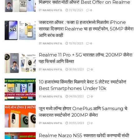
मिळणार सर्वात मोठी ऑफर! Best Offer on Realme
BY
NANDU PATIL
31/10/2023
0
जबरदस्त ऑफर : फक्त 8 हजारांमध्ये मिळतोय iPhone
सारखा दिसणारा Realme चा हा स्मार्टफोन, 50MP कॅमेरा
आणि बरंच काही
BY
NANDU PATIL
10/10/2023
0
Realme 11 Pro + 5G भारतात लॉन्च; 200MP कॅमेरा
पहा फिचर्स आणि किंमत
BY
NANDU PATIL
08/06/2023
0
10 हजारांच्या किंमतीत मिळणारे बेस्ट 5 लेटेस्ट स्मार्टफोन!
Best Smartphones Under 10k
BY
NANDU PATIL
04/06/2023
0
जून मध्ये लॉन्च होणार OnePlus आणि Samsung चे
जबरदस्त स्मार्टफोन! 200MP कॅमेरा
BY
NANDU PATIL
30/05/2023
2
Realme Narzo N55 स्वस्तात खरेदी करण्याची संधी!