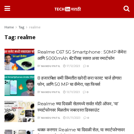
Home
Tag
realme
Tag:
realme
Realme C67 5G Smartphone : 50MP कॅमेरा
आणि 5000mAh बॅटरीसह स्वस्त असा स्मार्टफोन
BY
NANDU PATIL
17/12/2023
0
8 हजारांपेक्षा कमी किंमतीत खरेदी करा फास्ट चार्ज होणारा
फोन, आणि 50 MP चा कॅमेरा, पहा फिचर्स
BY
NANDU PATIL
13/11/2023
0
Realme च्या दिवाळी सेलमध्ये सर्वात मोठी ऑफर, ‘या’
स्मार्टफोनवर मिळतोय जबरदस्त डिस्काउंट
BY
NANDU PATIL
05/11/2023
0
थक्क करणार Realme चा दिवाळी सेल, या स्मार्टफोन्सवर