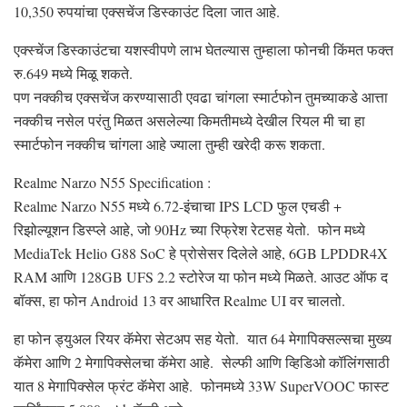
10,350 रुपयांचा एक्सचेंज डिस्काउंट दिला जात आहे.
एक्स्चेंज डिस्काउंटचा यशस्वीपणे लाभ घेतल्यास तुम्हाला फोनची किंमत फक्त
रु.649 मध्ये मिळू शकते.
पण नक्कीच एक्सचेंज करण्यासाठी एवढा चांगला स्मार्टफोन तुमच्याकडे आत्ता
नक्कीच नसेल परंतु मिळत असलेल्या किमतीमध्ये देखील रियल मी चा हा
स्मार्टफोन नक्कीच चांगला आहे ज्याला तुम्ही खरेदी करू शकता.
Realme Narzo N55 Specification :
Realme Narzo N55 मध्ये 6.72-इंचाचा IPS LCD फुल एचडी +
रिझोल्यूशन डिस्प्ले आहे, जो 90Hz च्या रिफ्रेश रेटसह येतो. फोन मध्ये
MediaTek Helio G88 SoC हे प्रोसेसर दिलेले आहे, 6GB LPDDR4X
RAM आणि 128GB UFS 2.2 स्टोरेज या फोन मध्ये मिळते. आउट ऑफ द
बॉक्स, हा फोन Android 13 वर आधारित Realme UI वर चालतो.
हा फोन ड्युअल रियर कॅमेरा सेटअप सह येतो. यात 64 मेगापिक्सल्सचा मुख्य
कॅमेरा आणि 2 मेगापिक्सेलचा कॅमेरा आहे. सेल्फी आणि व्हिडिओ कॉलिंगसाठी
यात 8 मेगापिक्सेल फ्रंट कॅमेरा आहे. फोनमध्ये 33W SuperVOOC फास्ट