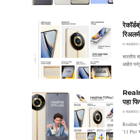
रेकॉर्ड
रिअलमी
BY
NANDU P
भारतीय मा
आहेत परंत
Realm
पहा फि
BY
NANDU P
Realme न
'11 Pro' 