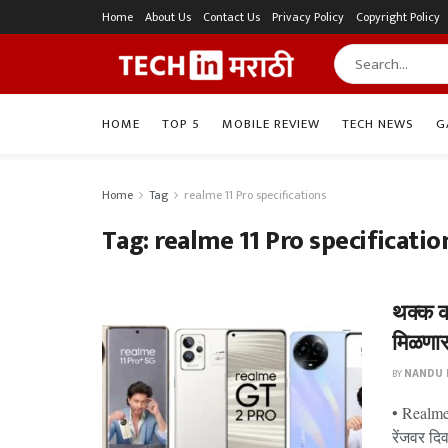
Home
About Us
Contact Us
Privacy Policy
Copyright Policy
HOME
TOP 5
MOBILE REVIEW
TECH NEWS
G
Home
Tag
realme 11 Pro specifications
Tag:
realme 11 Pro specificatio
थक्क क
मिळणा
BY
NANDU P
• Realme
रेंजवर दि