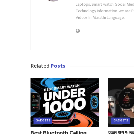
Laptops, Smart watch, Social Medi
Technology Information. we are P
Videos In Marathi Language.
Related
Posts
GADGETS
GADGETS
Best Bluetooth Calling
फक्त ₹999 रु