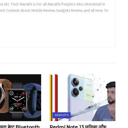
a etc. Tech Marathi is For all Marathi People's who interested in
ost Content about Mobile Review, Gadgets Review, and all How To
GADGETS
पयात बेस्ट Bluetooth
Redmi Note 13 मालिका लाँच: