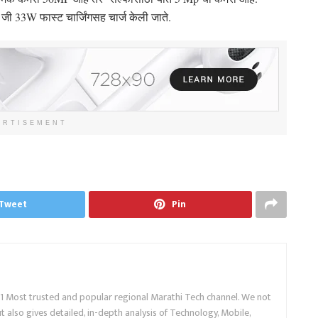
 जी 33W फास्ट चार्जिंगसह चार्ज केली जाते.
ERTISEMENT
Tweet
Pin
.1 Most trusted and popular regional Marathi Tech channel. We not
 also gives detailed, in-depth analysis of Technology, Mobile,