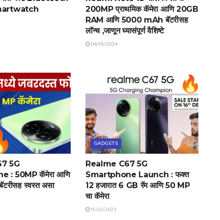
martwatch
200MP प्राथमिक कॅमेरा आणि 20GB
RAM आणि 5000 mAh बॅटरीसह
लॉन्च ,जाणून घ्यासंपूर्ण वैशिष्टे
04/01/2024
GADGETS
67 5G
Realme C67 5G
 : 50MP कॅमेरा आणि
Smartphone Launch : फक्त
रीसह स्वस्त असा
12 हजारात 6 GB रॅम आणि 50 MP
चा कॅमेरा
15/12/2023