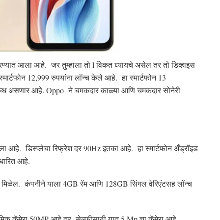
ण्यात आला आहे. जर तुम्हाला तो l विकत घ्यायचे असेल तर तो डिव्हाइस
मार्टफोन 12,999 रुपयांना लॉन्च केले आहे. हा स्मार्टफोन 13
 उपलब्ध असणार आहे. Oppo ने चमकदार काळ्या आणि चमकदार सोनेरी
ला आहे. डिस्प्लेचा रिफ्रेश दर 90Hz इतका आहे. हा स्मार्टफोन अँड्रॉइड
ारित आहे.
ेसर मिळेल. कंपनीने याला 4GB रॅम आणि 128GB सिंगल वेरिएंटसह लॉन्च
्राथमिक कॅमेरा 50MP आहे तर सेल्फीसाठी यात 5 Mp चा कॅमेरा आहे.