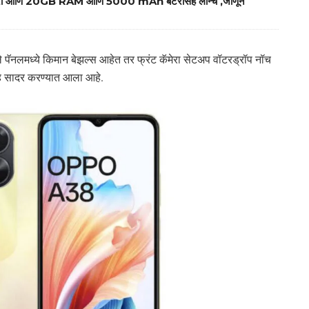
ेरा आणि 20GB RAM आणि 5000 mAh बॅटरीसह लॉन्च ,जाणून
 पॅनलमध्ये किमान बेझल्स आहेत तर फ्रंट कॅमेरा सेटअप वॉटरड्रॉप नॉच
ीसह सादर करण्यात आला आहे.