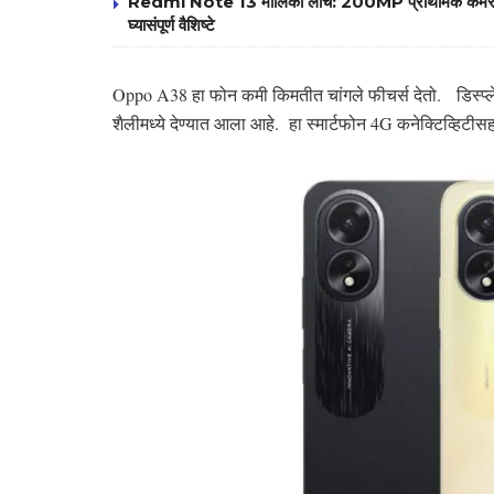
Redmi Note 13 मालिका लाँच: 200MP प्राथमिक कॅम
घ्यासंपूर्ण वैशिष्टे
Oppo A38 हा फोन कमी किमतीत चांगले फीचर्स देतो. डिस्प्ले
शैलीमध्ये देण्यात आला आहे. हा स्मार्टफोन 4G कनेक्टिव्हिट