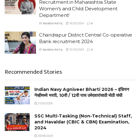
Recruitment in Maharashtra State
Women’s and Child Development
Department!
BY
NANDU PATIL
16/10/2024
0
Chandrapur District Central Co-operative
Bank recruitment 2024
BY
NANDU PATIL
13/10/2024
0
Recommended Stories
Indian Navy Agniveer Bharti 2026 – इंडियन
नेव्हीमध्ये भरती, 10वी / 12वी पास उमेदवारांसाठी मोठी संधी
21/03/2026
SSC Multi-Tasking (Non-Technical) Staff,
and Havaldar (CBIC & CBN) Examination,
2024
29/06/2024