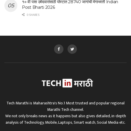
१० वी पास उमेदवारांसाठी पोस्टात 28740 जागांची मेगाभरती Indian
Post Bharti 2026
0 SHARES
Tech Marathi is Maharashtra's No.1 Most trusted and popular regional
Marathi Tech channel.
We not only breaks news as it happens but also gives detailed, in-depth
analysis of Technology, Mobile, Laptops, Smart watch, Social Media etc.