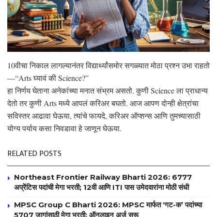
10वीचा निकाल लागल्यानंतर विद्यार्थ्यांसमोर सगळ्यात मोठा प्रश्न उभा राहतो
—“Arts घ्यावं की Science?”
हा निर्णय घेताना अनेकांच्या मनात संभ्रम असतो. कुणी Science ला प्राधान्य
देतो तर कुणी Arts मध्ये आपलं करिअर बघतो. आज आपण दोन्ही क्षेत्रांचा
सविस्तर आढावा घेऊया, त्यांचे फायदे, करिअर ऑप्शन्स आणि तुमच्यासाठी
योग्य पर्याय कसा निवडावा हे जाणून घेऊया.
RELATED POSTS
Northeast Frontier Railway Bharti 2026: 6777
अप्रेंटिस पदांची मेगा भरती; 12वी आणि ITI पास उमेदवारांना मोठी संधी
MPSC Group C Bharti 2026: MPSC मार्फत ‘गट-क’ पदांच्या
5707 जागांसाठी मेगा भरती; ऑनलाइन अर्ज सुरू