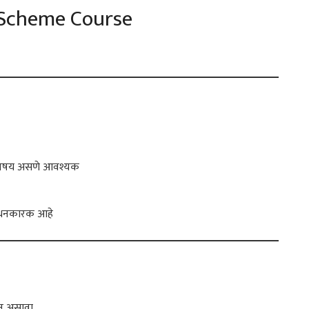
 Scheme Course
विषय असणे आवश्यक
बंधनकारक आहे
ान असावा