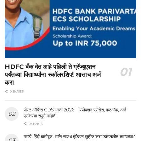
HDFC बँक देत आहे पहिली ते ग्रॅज्युएशन
पर्यंतच्या विद्यार्थ्यांना स्कॉलरशिप! आत्ताच अर्ज
करा
0 SHARES
पोस्ट ऑफिस GDS भरती 2026 – सिलेक्शन प्रोसेस, कटऑफ, अर्ज
प्रक्रिया संपूर्ण माहिती
0 SHARES
मराठी, हिंदी बॉलीवूड, आणि साउथ इंडियन मूव्हीज कशा डाउनलोड करायच्या?