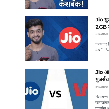
Jio युज
2GB ड
BY
NANDU P
नमस्कार म
कंपनी रिल
...
Jio आणि
युजर्स
BY
NANDU P
रिलायन्स
फायद्यांब
युजर्सना अ