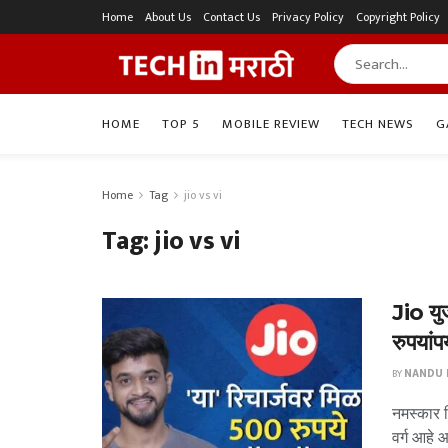
Home
About Us
Contact Us
Privacy Policy
Copyright Policy
HOME
TOP 5
MOBILE REVIEW
TECH NEWS
G
Home
Tag
jio vs vi
Tag:
jio vs vi
Jio यु
रुपयांपर
BY
NANDU P
नमस्कार म
वर्ग आहे 