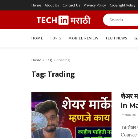
Home
About Us
Contact Us
Privacy Policy
Copyright Policy
HOME
TOP 5
MOBILE REVIEW
TECH NEWS
G
Home
Tag
Trading
Tag:
Trading
शेअर 
in M
BY
NANDU P
Titlशेअर 
Coursee 