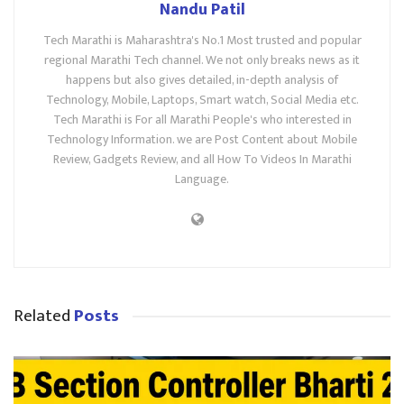
Nandu Patil
Tech Marathi is Maharashtra's No.1 Most trusted and popular
regional Marathi Tech channel. We not only breaks news as it
happens but also gives detailed, in-depth analysis of
Technology, Mobile, Laptops, Smart watch, Social Media etc.
Tech Marathi is For all Marathi People's who interested in
Technology Information. we are Post Content about Mobile
Review, Gadgets Review, and all How To Videos In Marathi
Language.
Related
Posts