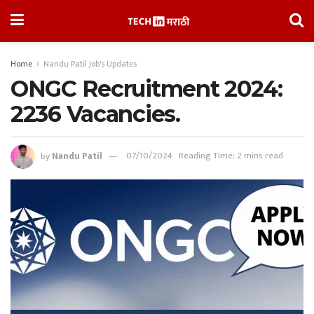
Home
Nandu Patil Job's Updates
ONGC Recruitment 2024:
2236 Vacancies.
by
Nandu Patil
07/10/2024
Reading Time: 2 mins read