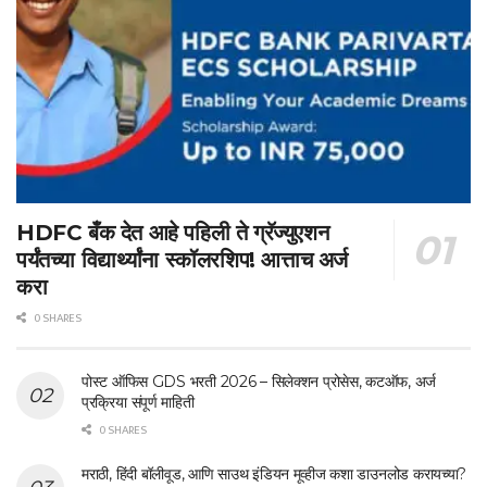
HDFC बँक देत आहे पहिली ते ग्रॅज्युएशन
पर्यंतच्या विद्यार्थ्यांना स्कॉलरशिप! आत्ताच अर्ज
करा
0 SHARES
पोस्ट ऑफिस GDS भरती 2026 – सिलेक्शन प्रोसेस, कटऑफ, अर्ज
प्रक्रिया संपूर्ण माहिती
0 SHARES
मराठी, हिंदी बॉलीवूड, आणि साउथ इंडियन मूव्हीज कशा डाउनलोड करायच्या?