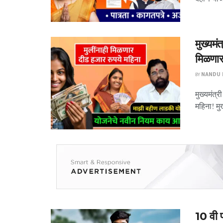
मुख्यमं
मिळणार
BY
NANDU P
मुख्यमंत्
महिना! मु
10 वी 