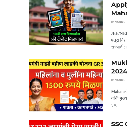
Appl
Maha
BY
NANDU P
JEE/NEET/
पत्रा विद्
राज्यातील.
Mukh
2024 म
BY
NANDU P
Maharash
यांनी मुख
६०...
SSC C