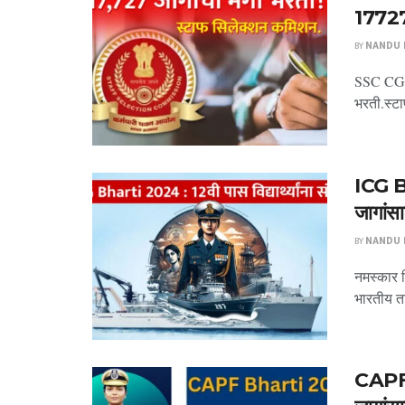
17727 
BY
NANDU P
SSC CGL 
भरती.स्टा
ICG B
जागांसाठ
BY
NANDU P
नमस्कार म
भारतीय तट
CAPF B