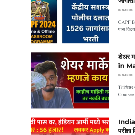
जागांसा
BY
NANDU P
CAPF Bha
पास विदयार
शेअर 
in M
BY
NANDU P
Titlशेअर 
Coursee 
India
परीक्षा