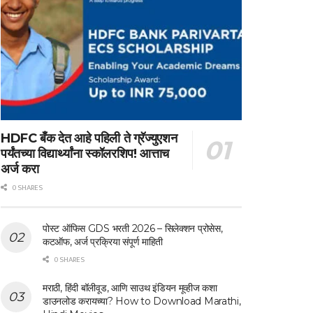
HDFC बँक देत आहे पहिली ते ग्रॅज्युएशन
पर्यंतच्या विद्यार्थ्यांना स्कॉलरशिप! आत्ताच
अर्ज करा
0 SHARES
पोस्ट ऑफिस GDS भरती 2026 – सिलेक्शन प्रोसेस,
कटऑफ, अर्ज प्रक्रिया संपूर्ण माहिती
0 SHARES
मराठी, हिंदी बॉलीवूड, आणि साउथ इंडियन मूव्हीज कशा
डाउनलोड करायच्या? How to Download Marathi,