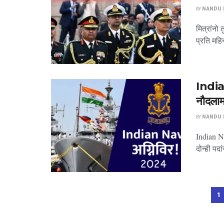
BY
NANDU P
मित्रांनो
प्रति महिन
Indi
नौदलामध
BY
NANDU P
Indian 
दोन्ही पद
1