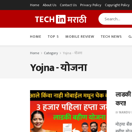
Home
About Us
Contact Us
Privacy Policy
Copyright Policy
HOME
TOP 5
MOBILE REVIEW
TECH NEWS
G
Home
Category
Yojna - योजना
Yojna - योजना
लाडकी 
करा!
BY
NANDU P
मोठ्या ब
बहीण योजन