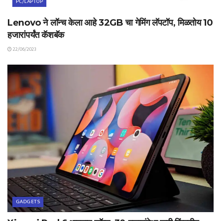
PC/LAPTOP
Lenovo ने लॉन्च केला आहे 32GB चा गेमिंग लॅपटॉप, मिळतोय 10
हजारांपर्यंत कॅशबॅक
22/06/2023
GADGETS