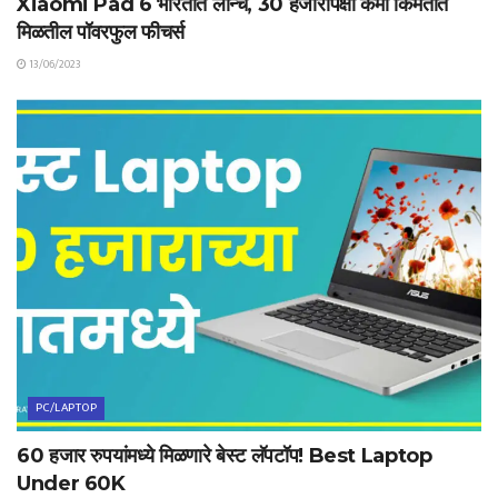
Xiaomi Pad 6 भारतात लॉन्च, 30 हजारांपेक्षा कमी किंमतीत
मिळतील पॉवरफुल फीचर्स
13/06/2023
PC/LAPTOP
60 हजार रुपयांमध्ये मिळणारे बेस्ट लॅपटॉप! Best Laptop
Under 60K