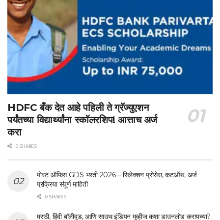
HDFC बँक देत आहे पहिली ते ग्रॅज्युएशन
पर्यंतच्या विद्यार्थ्यांना स्कॉलरशिप! आत्ताच अर्ज
करा
0 SHARES
पोस्ट ऑफिस GDS भरती 2026 – सिलेक्शन प्रोसेस, कटऑफ, अर्ज
प्रक्रिया संपूर्ण माहिती
0 SHARES
मराठी, हिंदी बॉलीवूड, आणि साउथ इंडियन मूव्हीज कशा डाउनलोड करायच्या?