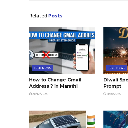
Related
Posts
TECH NEWS
TECH NEWS
How to Change Gmail
Diwali Spe
Address ? in Marathi
Prompt
28/12/2025
11/10/2025