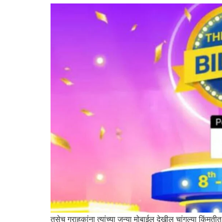
तसेच ग्राहकांना त्यांच्या जुन्या मोबाईल देखील चांगल्या किंम