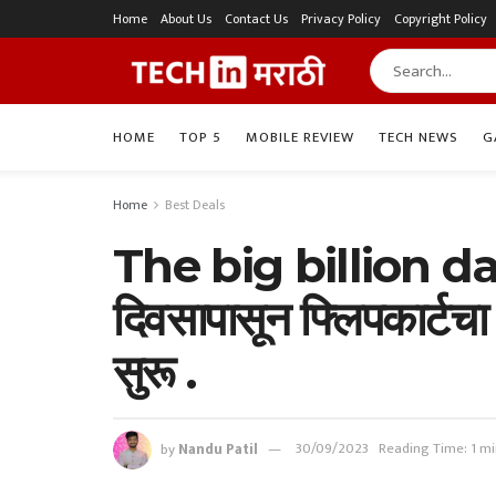
Home
About Us
Contact Us
Privacy Policy
Copyright Policy
HOME
TOP 5
MOBILE REVIEW
TECH NEWS
G
Home
Best Deals
The big billion da
दिवसापासून फ्लिपकार्टचा 
सुरू .
by
Nandu Patil
30/09/2023
Reading Time: 1 mi