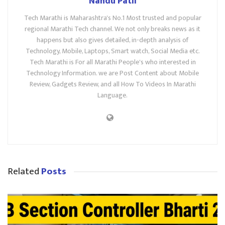
Nandu Patil
Tech Marathi is Maharashtra's No.1 Most trusted and popular
regional Marathi Tech channel. We not only breaks news as it
happens but also gives detailed, in-depth analysis of
Technology, Mobile, Laptops, Smart watch, Social Media etc.
Tech Marathi is For all Marathi People's who interested in
Technology Information. we are Post Content about Mobile
Review, Gadgets Review, and all How To Videos In Marathi
Language.
Related
Posts