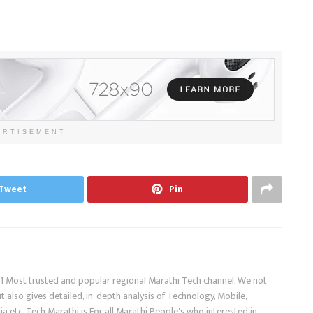
ERTISEMENT
Tweet
Pin
.1 Most trusted and popular regional Marathi Tech channel. We not
 also gives detailed, in-depth analysis of Technology, Mobile,
a etc. Tech Marathi is For all Marathi People's who interested in