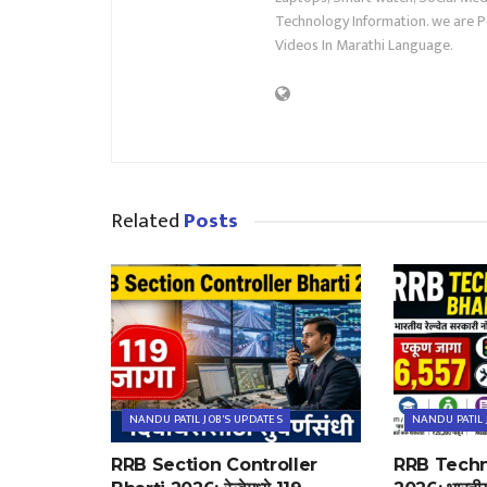
Technology Information. we are P
Videos In Marathi Language.
Related
Posts
NANDU PATIL JOB'S UPDATES
NANDU PATIL 
RRB Section Controller
RRB Techn