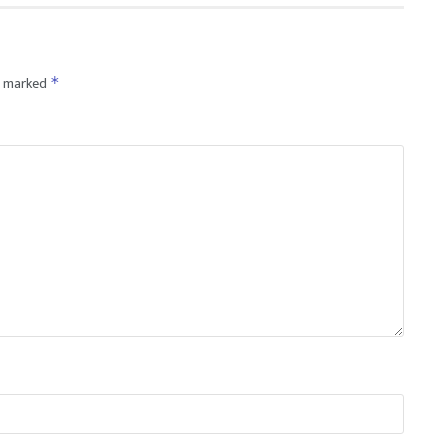
re marked
*