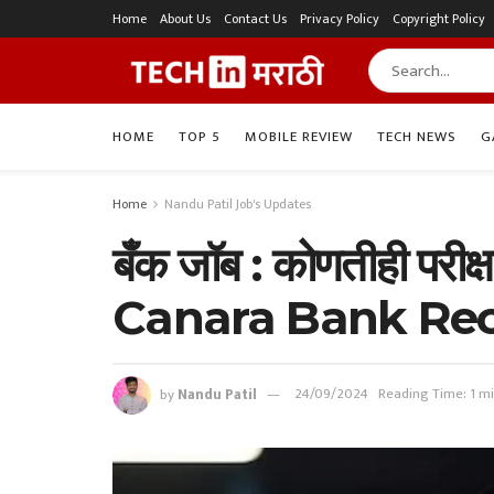
Home
About Us
Contact Us
Privacy Policy
Copyright Policy
HOME
TOP 5
MOBILE REVIEW
TECH NEWS
G
Home
Nandu Patil Job's Updates
बँक जॉब : कोणतीही परीक
Canara Bank Rec
by
Nandu Patil
24/09/2024
Reading Time: 1 m