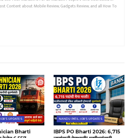
ost Content about Mobile Review, Gadgets Review, and all How To
JOB'S UPDATES
NANDU PATIL JOB'S UPDATES
ician Bharti
IBPS PO Bharti 2026: 6,715