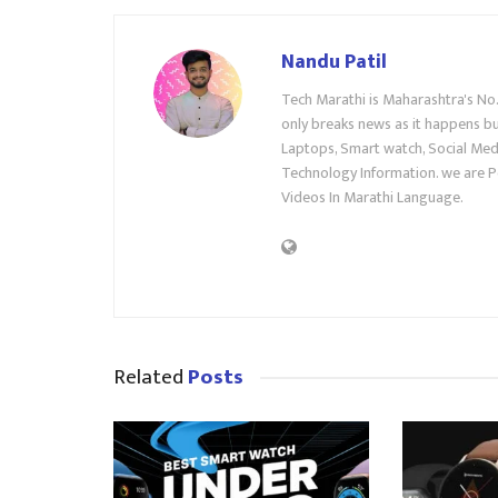
Nandu Patil
Tech Marathi is Maharashtra's No
only breaks news as it happens but
Laptops, Smart watch, Social Medi
Technology Information. we are P
Videos In Marathi Language.
Related
Posts