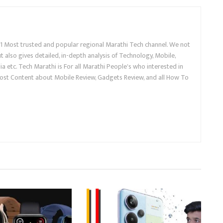
.1 Most trusted and popular regional Marathi Tech channel. We not
 also gives detailed, in-depth analysis of Technology, Mobile,
a etc. Tech Marathi is For all Marathi People's who interested in
ost Content about Mobile Review, Gadgets Review, and all How To