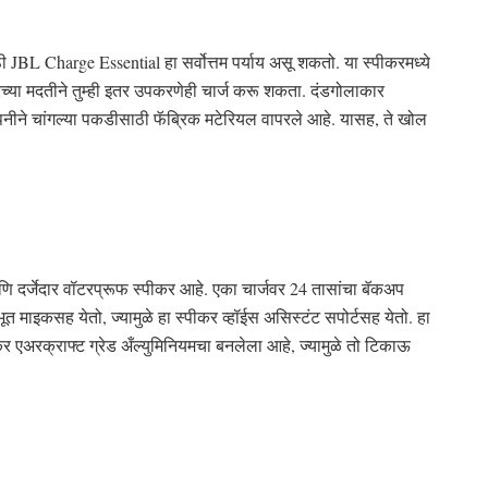
 JBL Charge Essential हा सर्वोत्तम पर्याय असू शकतो. या स्पीकरमध्ये
रच्या मदतीने तुम्ही इतर उपकरणेही चार्ज करू शकता. दंडगोलाकार
पनीने चांगल्या पकडीसाठी फॅब्रिक मटेरियल वापरले आहे. यासह, ते खोल
्जेदार वॉटरप्रूफ स्पीकर आहे. एका चार्जवर 24 तासांचा बॅकअप
 माइकसह येतो, ज्यामुळे हा स्पीकर व्हॉईस असिस्टंट सपोर्टसह येतो. हा
कर एअरक्राफ्ट ग्रेड अँल्युमिनियमचा बनलेला आहे, ज्यामुळे तो टिकाऊ