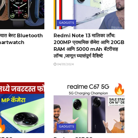
GADGETS
पयात बेस्ट Bluetooth
Redmi Note 13 मालिका लाँच:
martwatch
200MP प्राथमिक कॅमेरा आणि 20GB
RAM आणि 5000 mAh बॅटरीसह
लॉन्च ,जाणून घ्यासंपूर्ण वैशिष्टे
04/01/2024
GADGETS