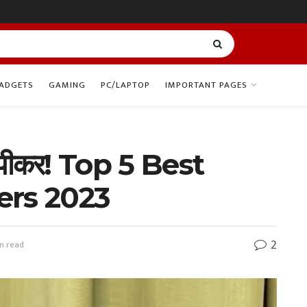
ADGETS
GAMING
PC/LAPTOP
IMPORTANT PAGES
थ स्पीकर! Top 5 Best
ers 2023
2
n read