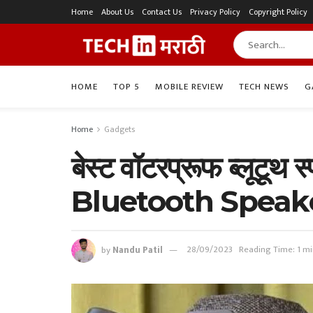
Home
About Us
Contact Us
Privacy Policy
Copyright Policy
HOME
TOP 5
MOBILE REVIEW
TECH NEWS
G
Home
Gadgets
बेस्ट वॉटरप्रूफ ब्लूटू
Bluetooth Speak
by
Nandu Patil
28/09/2023
Reading Time: 1 mi