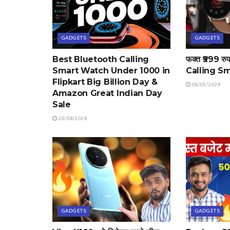
GADGETS
GADGETS
Best Bluetooth Calling
फक्त ₹999 रु
Smart Watch Under 1000 in
Calling S
Flipkart Big Billion Day &
06/05/2024
Amazon Great Indian Day
Sale
28/09/2024
GADGETS
GADGETS