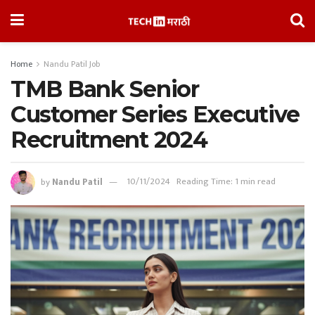
Home
Nandu Patil Job
TMB Bank Senior
Customer Series Executive
Recruitment 2024
by
Nandu Patil
10/11/2024
Reading Time: 1 min read