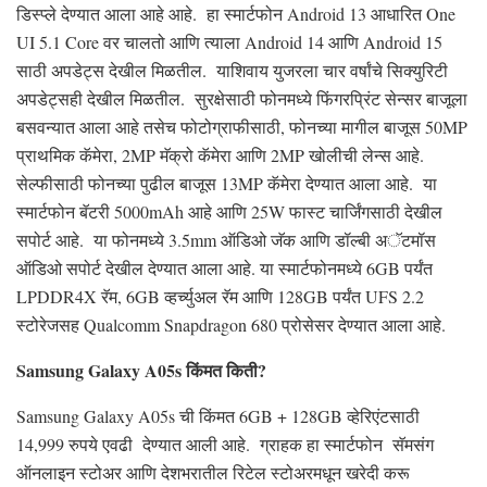
डिस्प्ले देण्यात आला आहे आहे. हा स्मार्टफोन Android 13 आधारित One
UI 5.1 Core वर चालतो आणि त्याला Android 14 आणि Android 15
साठी अपडेट्स देखील मिळतील. याशिवाय युजरला चार वर्षांचे सिक्युरिटी
अपडेट्सही देखील मिळतील. सुरक्षेसाठी फोनमध्ये फिंगरप्रिंट सेन्सर बाजूला
बसवन्यात आला आहे तसेच फोटोग्राफीसाठी, फोनच्या मागील बाजूस 50MP
प्राथमिक कॅमेरा, 2MP मॅक्रो कॅमेरा आणि 2MP खोलीची लेन्स आहे.
सेल्फीसाठी फोनच्या पुढील बाजूस 13MP कॅमेरा देण्यात आला आहे. या
स्मार्टफोन बॅटरी 5000mAh आहे आणि 25W फास्ट चार्जिंगसाठी देखील
सपोर्ट आहे. या फोनमध्ये 3.5mm ऑडिओ जॅक आणि डॉल्बी अॅटमॉस
ऑडिओ सपोर्ट देखील देण्यात आला आहे. या स्मार्टफोनमध्ये 6GB पर्यंत
LPDDR4X रॅम, 6GB व्हर्च्युअल रॅम आणि 128GB पर्यंत UFS 2.2
स्टोरेजसह Qualcomm Snapdragon 680 प्रोसेसर देण्यात आला आहे.
Samsung Galaxy A05s किंमत किती?
Samsung Galaxy A05s ची किंमत 6GB + 128GB व्हेरिएंटसाठी
14,999 रुपये एवढी देण्यात आली आहे. ग्राहक हा स्मार्टफोन सॅमसंग
ऑनलाइन स्टोअर आणि देशभरातील रिटेल स्टोअरमधून खरेदी करू