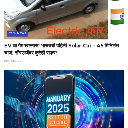
TECH NEWS
EV चा गेम खल्लास! भारताची पहिली Solar Car – 45 मिनिटांत
चार्ज, सौरऊर्जेवर कुठेही सफर!
03/01/2025