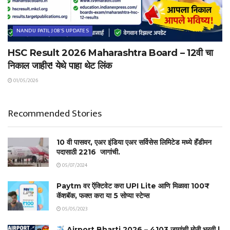
NANDU PATIL JOB'S UPDATES
HSC Result 2026 Maharashtra Board – 12वी चा
निकाल जाहीर! येथे पाहा थेट लिंक
01/05/2026
Recommended Stories
10 वी पासवर, एअर इंडिया एअर सर्विसेस लिमिटेड मध्ये हॅंडीमन
पदासाठी 2216 जागांची.
05/07/2024
Paytm वर ऍक्टिवेट करा UPI Lite आणि मिळावा 100₹
कॅशबॅक, फक्त करा या 5 सोप्या स्टेप्स
05/05/2023
Airport Bharti 2026 – 4103 जागांची मोठी भरती |