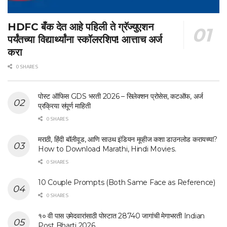
HDFC बँक देत आहे पहिली ते ग्रॅज्युएशन
पर्यंतच्या विद्यार्थ्यांना स्कॉलरशिप! आत्ताच अर्ज
करा
0 SHARES
पोस्ट ऑफिस GDS भरती 2026 – सिलेक्शन प्रोसेस, कटऑफ, अर्ज
प्रक्रिया संपूर्ण माहिती
0 SHARES
मराठी, हिंदी बॉलीवूड, आणि साउथ इंडियन मूव्हीज कशा डाउनलोड करायच्या?
How to Download Marathi, Hindi Movies.
0 SHARES
10 Couple Prompts (Both Same Face as Reference)
0 SHARES
१० वी पास उमेदवारांसाठी पोस्टात 28740 जागांची मेगाभरती Indian
Post Bharti 2026