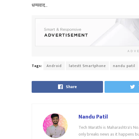
धन्यवाद..
ADV
Tags:
Android
latestt Smartphone
nandu patil
Share
Nandu Patil
Tech Marathi is Maharashtra's No
only breaks news as it happens but