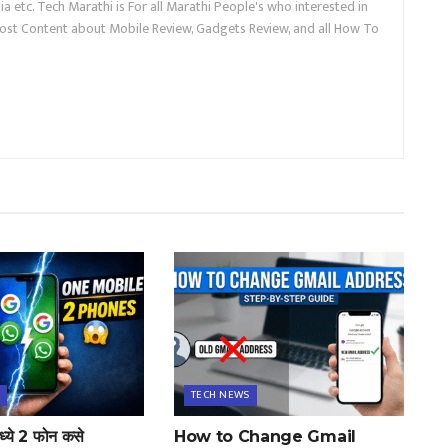
a etc. Tech Marathi is For all Marathi People's who interested in
ost Content about Mobile Review, Gadgets Review, and all How To
TECH NEWS
्ये 2 फोन कसे
How to Change Gmail