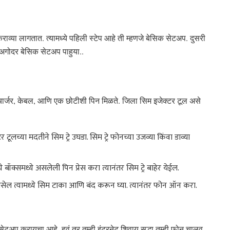
राव्या लागतात. त्यामध्ये पहिली स्टेप आहे ती म्हणजे बेसिक सेटअप. दुसरी
 अगोदर बेसिक सेटअप पाहुया..
सोबत चार्जर, केबल, आणि एक छोटीशी पिन मिळते. जिला सिम इजेक्टर टूल असे
टूलच्या मदतीने सिम ट्रे उघडा. सिम ट्रे फोनच्या उजव्या किंवा डाव्या
बॉक्समध्ये असलेली पिन प्रेस करा त्यानंतर सिम ट्रे बाहेर येईल.
 असेल त्यामध्ये सिम टाका आणि बंद करून घ्या. त्यानंतर फोन ऑन करा.
ेटअप करायचा आहे. हवं तर तुम्ही इंटरनेट शिवाय सुद्धा तुम्ही फोन चालवू