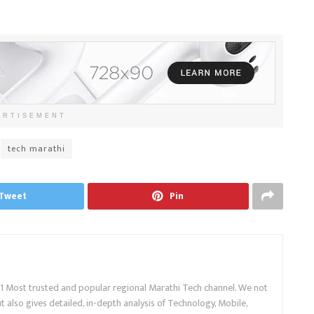
ERTISEMENT
tech marathi
Tweet
Pin
.1 Most trusted and popular regional Marathi Tech channel. We not
 also gives detailed, in-depth analysis of Technology, Mobile,