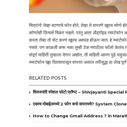
मित्रांनो जेव्हा बटणाचे फोन होते, तेव्हा ते वापरणे खूपच सोप्पे
कोणतेही फिचर्स मिळत नव्हते. परंतु आता अँड्रॉइड स्मार्टफोन आ
करता तेव्हा तो सेट करणं खूपच अवघड होऊन जातं. हे स्मार्टफो
नसते. पण काळजी करू नका तुम्ही टेक मराठीला फॉलो केलंय त
संपूर्ण माहिती तुम्हाला देणार आहोत, ती माहिती आपण पुढे पाहुय
स्मार्टफोन खूप दिवसापासून वापरत असाल तरीसुद्धा हा लेख पूर
RELATED POSTS
शिवजयंती स्पेशल फोटो प्रॉम्प्ट – Shivjayanti Spe
एकाच मोबाईलमध्ये 2 फोन कसे वापरायचे? System C
How to Change Gmail Address ? in Marat