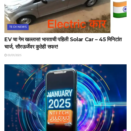
TECH NEWS
EV चा गेम खल्लास! भारताची पहिली Solar Car – 45 मिनिटांत
चार्ज, सौरऊर्जेवर कुठेही सफर!
03/01/2025