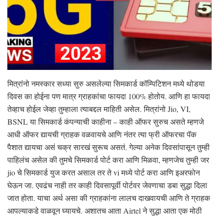
मित्रांनो नमस्कार सध्या सुरु असलेल्या सिमकार्ड कॉम्पिटिशन मध्ये थोडया
दिवस का होईना पण मात्र ग्राहकांचा फायदा 100% होतोय. आणि हा फायदा
तेव्हाच होईल जेव्हा तुम्हाला त्याबद्दल माहिती असेल. मित्रांनो Jio, VI,
BSNL या सिमकार्ड कंपन्याची काहीना – काही ऑफर सुरुच असते म्हणजे
आधी ऑफर द्यायची ग्राहक वळवायचे आणि नंतर त्या फ्री ऑफरचा पॅक
पैशात द्यायचा असं चक्र सारखं सुरूच असतं. गेल्या अनेक दिवसांपासून तुम्ही
पाहिलंच असेल की तुमचे सिमकार्ड पोर्ट करा आणि मिळवा, म्हणजेच तुम्ही जर
jio चे सिमकार्ड युज करत असाल तर ते vi मध्ये पोर्ट करा आणि इअरफोन
घेऊन जा. एवढंच नाही तर काही दिवसापूर्वी पोर्टवर जेवणाचा डबा सुद्धा दिला
जात होता. याचा अर्थ असा की ग्राहकांना लालच दाखवायची आणि ते ग्राहक
आपल्याकडे वाळवून घ्यायचे. अशातच आता Airtel ने सुद्धा आता एक मोठी