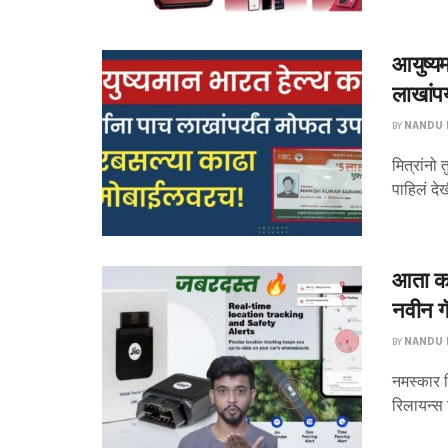
आयुष्य
लाखांपर
BY
NANDU P
मित्रांनो 
पाहिलं दे
आता कार
नवीन ग
BY
NANDU P
नमस्कार म
रिलायन्स 