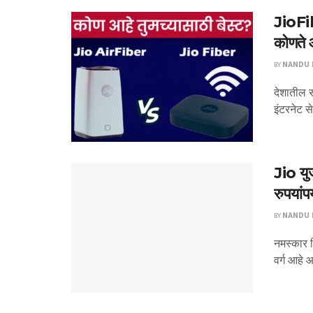
JioFib
कोणते 
BY
NANDU P
देशातील 
इंटरनेट स
Jio यु
रुपयांपर
BY
NANDU P
नमस्कार म
वर्ग आहे 