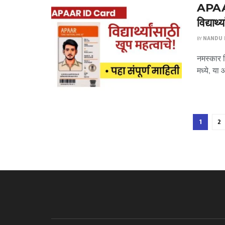
APAAR
विद्यार्
BY
NANDU P
नमस्कार म
मध्ये, या
1
2