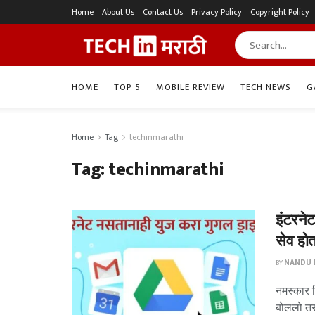
Home
About Us
Contact Us
Privacy Policy
Copyright Policy
HOME
TOP 5
MOBILE REVIEW
TECH NEWS
G
Home
Tag
techinmarathi
Tag:
techinmarathi
इंटरन
सेव होत
BY
NANDU P
नमस्कार म
बोललो तर 