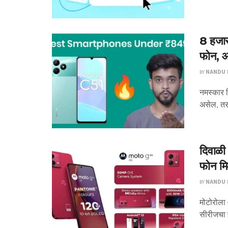
8 हजारा
फोन, आ
BY
NANDU P
नमस्कार म
असेल, तर 
दिवाळ
फोन मि
BY
NANDU P
मोटोरोला 
सीरीजचा फ