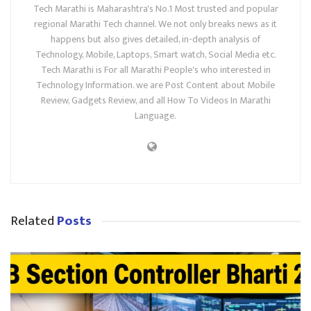
Tech Marathi is Maharashtra's No.1 Most trusted and popular
regional Marathi Tech channel. We not only breaks news as it
happens but also gives detailed, in-depth analysis of
Technology, Mobile, Laptops, Smart watch, Social Media etc.
Tech Marathi is For all Marathi People's who interested in
Technology Information. we are Post Content about Mobile
Review, Gadgets Review, and all How To Videos In Marathi
Language.
Related
Posts