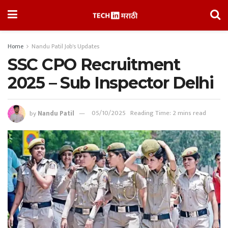
Home
Nandu Patil Job's Updates
SSC CPO Recruitment
2025 – Sub Inspector Delhi
by
Nandu Patil
05/10/2025
Reading Time: 2 mins read