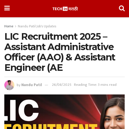
Home
Nandu Patil Job's Updates
LIC Recruitment 2025 –
Assistant Administrative
Officer (AAO) & Assistant
Engineer (AE
by
Nandu Patil
26/08/2025
Reading Time: 3 mins read