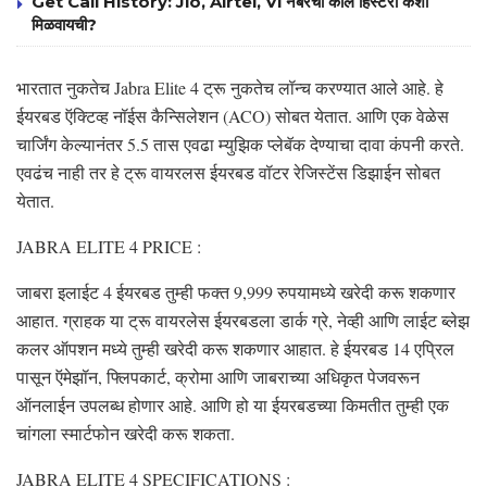
Get Call History: Jio, Airtel, Vi नंबरची कॉल हिस्टरी कशी
मिळवायची?
भारतात नुकतेच Jabra Elite 4 ट्रू नुकतेच लॉन्च करण्यात आले आहे. हे
ईयरबड ऍक्टिव्ह नॉईस कैन्सिलेशन (ACO) सोबत येतात. आणि एक वेळेस
चार्जिंग केल्यानंतर 5.5 तास एवढा म्युझिक प्लेबॅक देण्याचा दावा कंपनी करते.
एवढंच नाही तर हे ट्रू वायरलस ईयरबड वॉटर रेजिस्टेंस डिझाईन सोबत
येतात.
JABRA ELITE 4 PRICE :
जाबरा इलाईट 4 ईयरबड तुम्ही फक्त 9,999 रुपयामध्ये खरेदी करू शकणार
आहात. ग्राहक या ट्रू वायरलेस ईयरबडला डार्क ग्रे, नेव्ही आणि लाईट ब्लेझ
कलर ऑपशन मध्ये तुम्ही खरेदी करू शकणार आहात. हे ईयरबड 14 एप्रिल
पासून ऍमेझॉन, फ्लिपकार्ट, क्रोमा आणि जाबराच्या अधिकृत पेजवरून
ऑनलाईन उपलब्ध होणार आहे. आणि हो या ईयरबडच्या किमतीत तुम्ही एक
चांगला स्मार्टफोन खरेदी करू शकता.
JABRA ELITE 4 SPECIFICATIONS :