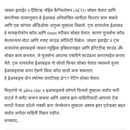
जाबरा इलाईट 4 ऍक्टिव्ह नॉईस कैन्सिलेशन (ACO) सोबत येतात आणि
कंपनीच्या दाव्यानुसार हे ईअरबड अनिवांचित ध्वनीला फिल्टर करू शकते
आणि एक चांगला ऑडिओचा अनुभव तुम्हाला मिळतो. ट्रू वायरलेस ईअरबड
हे मायक्रोफोन कॉल आणि 6mm स्पीकर सोबत येतात. कारण युजर्सना कॉल
केल्यानंतर मोठा आणि स्पष्ट साउंड कॉलिटी मिळेल. जाबरा इलाईट 4 ट्रू
वायरलेस इयरबर्ड्स जाबरा म्युझिक इक्विलायझर आणि इन्टिटीव्ह साउंड अँप
सोबत काम करतात, जे युजर्सना आपल्या पसंतीने साउंडला कस्टमाईज करता
येते. ट्रू वायरलेस ईअरबड्स गो सोलो फिचर सोबत येतात ज्यामध्ये युजर
ईअरबड्सचा वापर ऐकणे किंवा कॉल साठी करू शकतात.
हे ईअरबड्स दोन वर्षाच्या वारंटीसह IP55 रेटिंग सोबत येतात.
मित्रांनो या jabra elite 4 इअरबड्सचे कोणते फिचर्स तुम्हाला सर्वात भारी
वाटले ते कमेंट करून कळवा आणि अशाच इतर माहितीसाठी आपल्या टेक
मराठी पेजला फोलो नक्की करा जेनकेरून तुम्हाला अशाच इतर प्रोडक्ट बद्दल
सर्वात अगोदर माहिती मिळत राहील.
धन्यवाद..